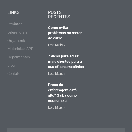
LINKS
POSTS
RECENTES
Produtos
Como evitar
Diferenciais
problemas no motor
do carro
Orçamento
Leia Mais »
Motoristas APP
7 dicas para atrair
Depoimentos
mais clientes para a
Blog
sua oficina mecânica
Contato
Leia Mais »
Preço da
embreagem está
alto? Saiba como
economizar
Leia Mais »