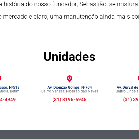
 história do nosso fundador, Sebastião, se mistur
o mercado e claro, uma manutenção ainda mais conf
Unidades
osso, Nº518
Av. Dionizio Gomes, Nº704
Av. Durval de
ândia, Betim
Bairro Veneza, Ribeirão das Neves
Bairro Lindéia
74-4949
(31) 3195-6945
(31) 3