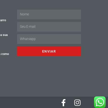
carro
 a sua
ENVIAR
a como